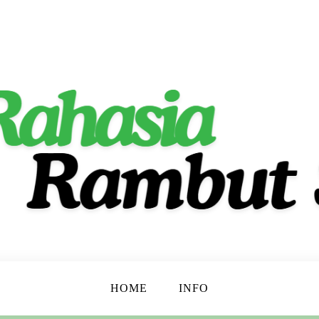
ta Indah Alami!
t
HOME
INFO