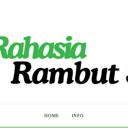
ta Indah Alami!
t
HOME
INFO