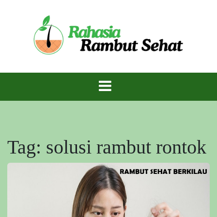
Skip
to
content
Rambut Sehat Berkilau – Rahasia Mahkota
Rambut Sehat
Indah Alami!
Tag:
solusi rambut rontok