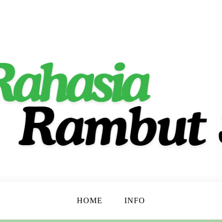
ta Indah Alami!
t
HOME
INFO