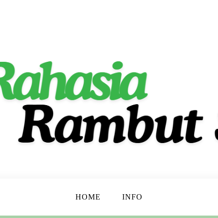
ta Indah Alami!
t
HOME
INFO