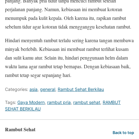
panjang. Banyak pria tidur tanpa mencuci rambut setelah
perjalanan panjang. Namun, kebiasaan ini membuat kotoran
menumpuk pada kulit kepala. Oleh karena itu, rapikan rambut
sebelum tidur agar kotoran tidak mengganggu kesehatan rambut.
Hindari menyentuh rambut terlalu sering karena tangan membawa
minyak berlebih. Kebiasaan ini membuat rambut terlihat kusam
dan sulit kamu atur. Selain itu, hindari penggunaan helm dalam
waktu lama agar rambut tetap bernapas. Dengan kebiasaan baik,
rambut tetap segar sepanjang hari.
Categories:
asia
,
general
,
Rambut Sehat Berkilau
Tags:
Gaya Modern
,
rambut pria
,
rambut sehat
,
RAMBUT
SEHAT BERKILAU
Rambut Sehat
Back to top