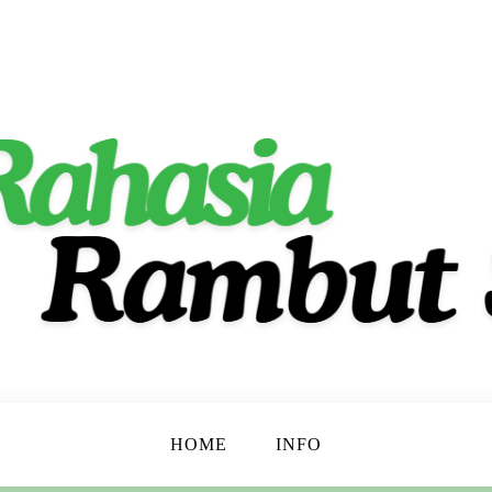
ta Indah Alami!
t
HOME
INFO