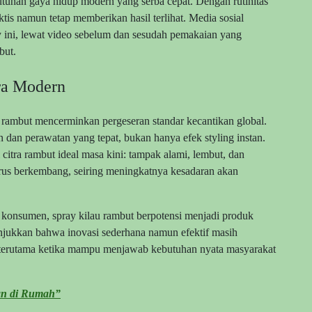
utuhan gaya hidup modern yang serba cepat. Dengan rutinitas
s namun tetap memberikan hasil terlihat. Media sosial
y ini, lewat video sebelum dan sesudah pemakaian yang
but.
ra Modern
au rambut mencerminkan pergeseran standar kecantikan global.
 dan perawatan yang tepat, bukan hanya efek styling instan.
 citra rambut ideal masa kini: tampak alami, lembut, dan
 terus berkembang, seiring meningkatnya kesadaran akan
i konsumen, spray kilau rambut berpotensi menjadi produk
unjukkan bahwa inovasi sederhana namun efektif masih
l, terutama ketika mampu menjawab kebutuhan nyata masyarakat
kan di Rumah”