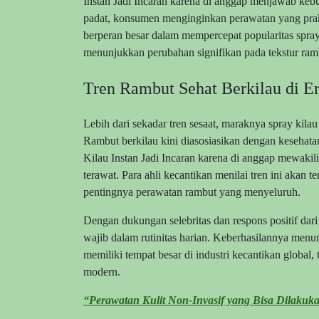
Instan Jadi Incaran karena di anggap menjawab keb
padat, konsumen menginginkan perawatan yang prakti
berperan besar dalam mempercepat popularitas spra
menunjukkan perubahan signifikan pada tekstur ram
Tren Rambut Sehat Berkilau di E
Lebih dari sekadar tren sesaat, maraknya spray kil
Rambut berkilau kini diasosiasikan dengan kesehatan
Kilau Instan Jadi Incaran karena di anggap mewakili
terawat. Para ahli kecantikan menilai tren ini akan
pentingnya perawatan rambut yang menyeluruh.
Dengan dukungan selebritas dan respons positif dar
wajib dalam rutinitas harian. Keberhasilannya men
memiliki tempat besar di industri kecantikan globa
modern.
“Perawatan Kulit Non-Invasif yang Bisa Dilaku