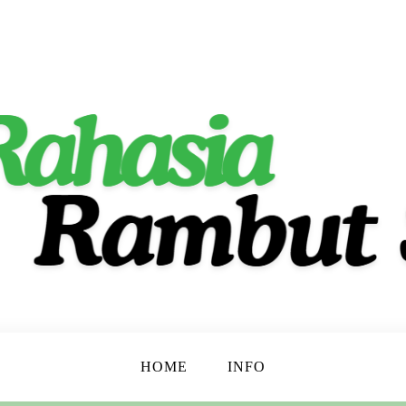
ta Indah Alami!
t
HOME
INFO