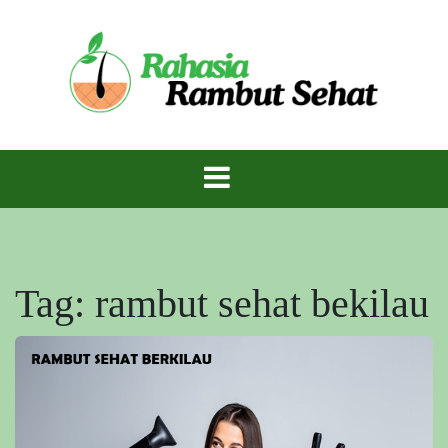
Skip
to
content
Rambut Sehat Berkilau – Rahasia Mahkota
Rambut Sehat
Indah Alami!
Tag:
rambut sehat bekilau