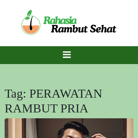
Skip
to
content
Rambut Sehat Berkilau – Rahasia Mahkota
Rambut Sehat
Indah Alami!
Tag:
PERAWATAN
RAMBUT PRIA