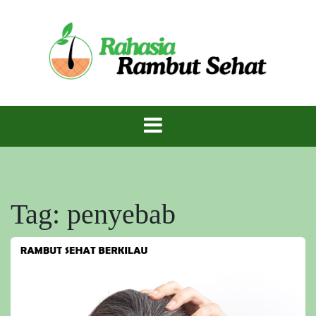
Skip
to
content
Rambut Sehat Berkilau – Rahasia Mahkota
Rambut Sehat
Indah Alami!
Tag:
penyebab