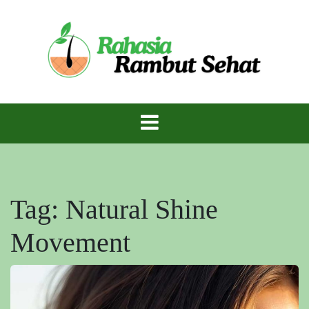
Skip
to
content
Rambut Sehat Berkilau – Rahasia Mahkota
Rambut Sehat
Indah Alami!
Tag:
Natural Shine
Movement