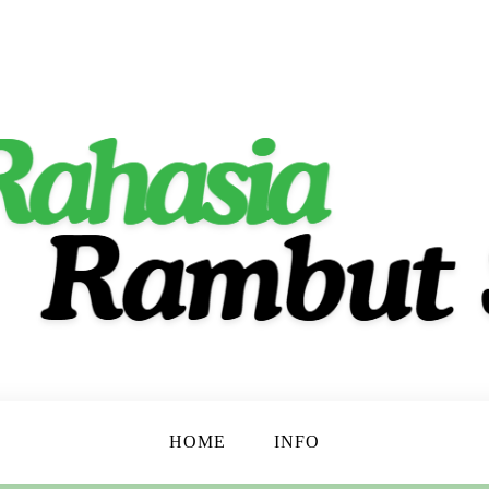
ta Indah Alami!
t
HOME
INFO