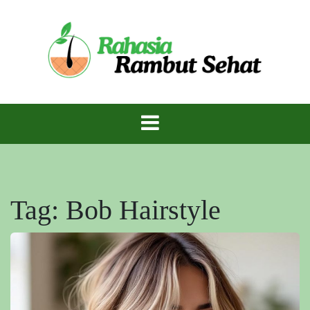
Skip
to
content
Rambut Sehat Berkilau – Rahasia Mahkota
Rambut Sehat
Indah Alami!
Tag:
Bob Hairstyle